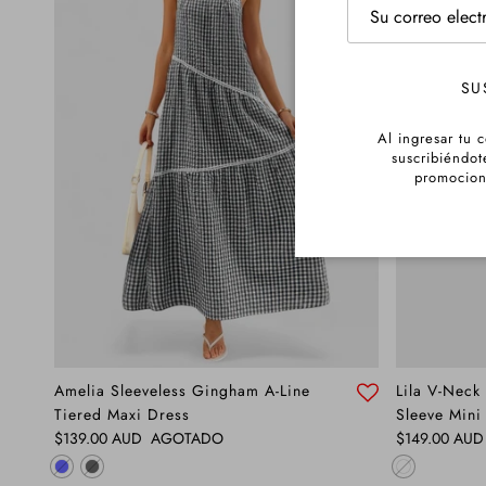
SU
Al ingresar tu c
suscribiéndot
promocion
Amelia Sleeveless Gingham A-Line
Lila V-Neck 
Tiered Maxi Dress
Sleeve Mini
Precio normal
Precio normal
$139.00 AUD
AGOTADO
$149.00 AUD