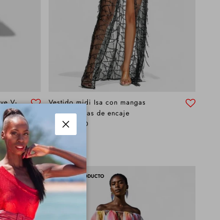
ve V-
Vestido midi Isa con mangas
acampanadas de encaje
Precio normal
$159.00 AUD
Cerrar
NUEVO PRODUCTO