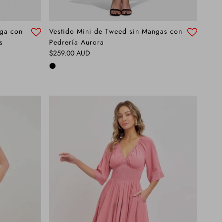
rga con
Vestido Mini de Tweed sin Mangas con
s
Pedrería Aurora
Precio normal
$259.00 AUD