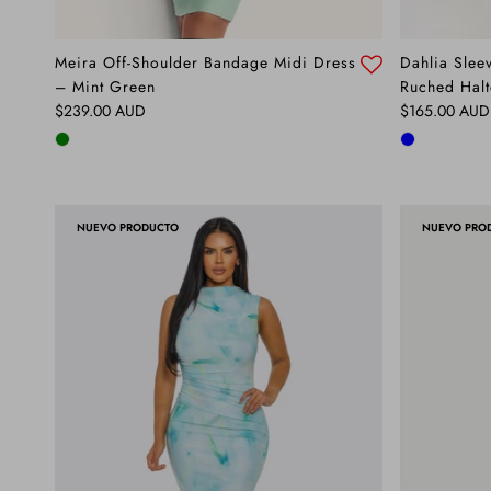
Meira Off-Shoulder Bandage Midi Dress
Dahlia Slee
– Mint Green
Ruched Halt
Precio normal
Precio normal
$239.00 AUD
$165.00 AUD
NUEVO PRODUCTO
NUEVO PRO