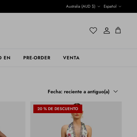
País/Región
Idioma
Australia (AUD $)
Español
Cuenta
Cuenta
Carrito
O EN
PRE-ORDER
VENTA
Ordenar por
Fecha: reciente a antiguo(a)
20 % DE DESCUENTO