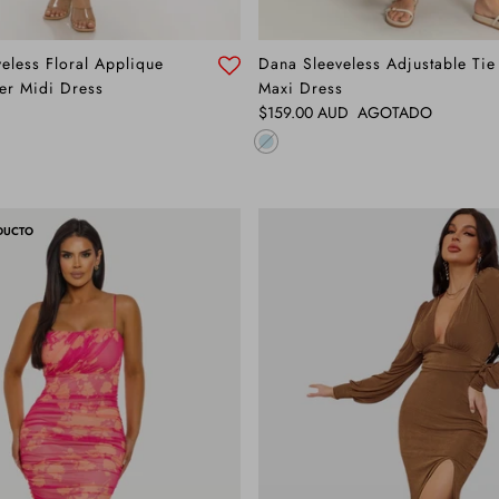
veless Floral Applique
Dana Sleeveless Adjustable Tie
er Midi Dress
Maxi Dress
Precio normal
$159.00 AUD
AGOTADO
DUCTO