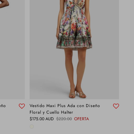
eño
Vestido Maxi Plus Ada con Diseño
Floral y Cuello Halter
Precio de venta
Precio normal
$175.00 AUD
$220.00
OFERTA