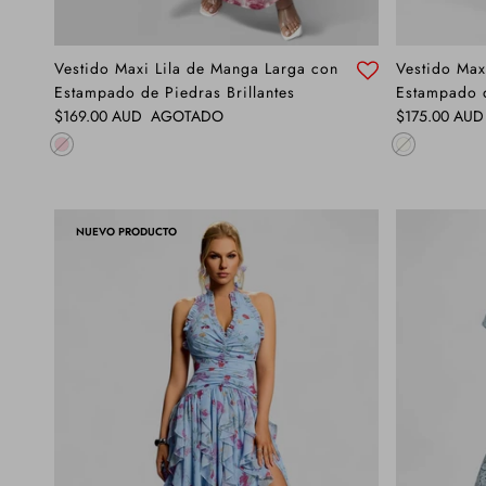
Vestido Maxi Lila de Manga Larga con
Vestido Max
Estampado de Piedras Brillantes
Estampado d
Precio normal
Precio normal
$169.00 AUD
AGOTADO
$175.00 AUD
NUEVO PRODUCTO