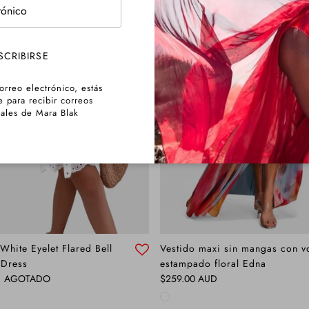
SCRIBIRSE
orreo electrónico, estás
e para recibir correos
ales de Mara Blak
White Eyelet Flared Bell
Vestido maxi sin mangas con vo
 Dress
estampado floral Edna
Precio normal
AGOTADO
$259.00 AUD