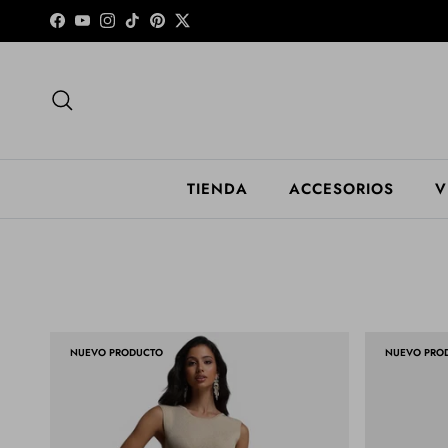
Ir al contenido
Facebook
YouTube
Instagram
TikTok
Pinterest
Twitter
Buscar
TIENDA
ACCESORIOS
V
NUEVO PRODUCTO
NUEVO PRO