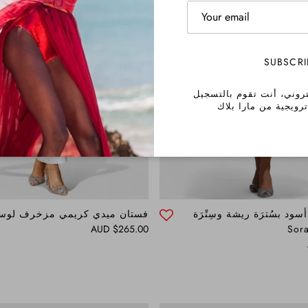
SUBSCRI
تروني، أنت تقوم بالتسجيل
رويجية من مارا بلاك
ود بسُترَة ريشة وسِتْرَة
فستان ميدي كريمي مزخرف لوس
Regular price
$265.00 AUD