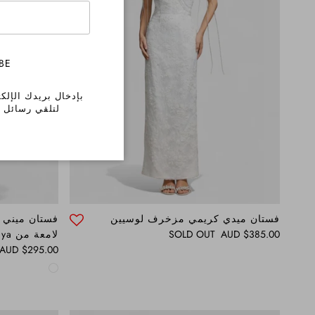
BE
بإدخال بريدك الإلك
لتلقي رسائل ت
فستان ميدي كريمي مزخرف لوسيين
فستان ميني أس
Regular price
$385.00 AUD
SOLD OUT
لامعة من Soraya
Regular price
$295.00 AUD