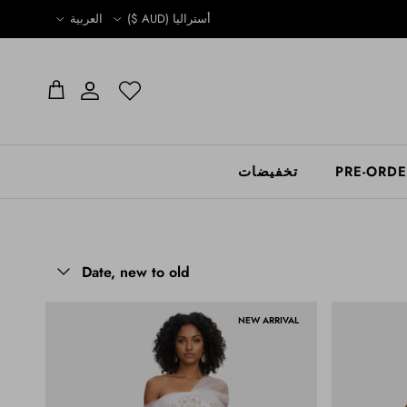
Language
Country/Region
أستراليا (AUD $)
العربية
الحساب
الحساب
عربة التسوق
PRE-ORD
تخفيضات
Sort by
Date, new to old
NEW ARRIVAL