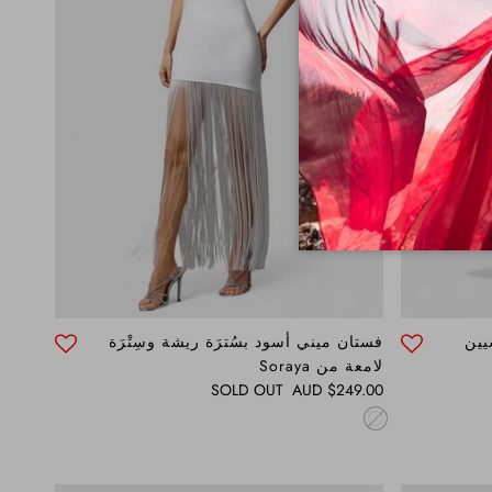
يين
فستان ميني أسود بسُترَة ريشة وسِتْرَة
لامعة من Soraya
Regular price
SOLD OUT
$249.00 AUD