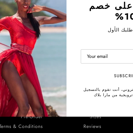
على خصم
10
لبك الأول
ل على مكافأة
اشترِ الآن، وادفع ل
روابط سريعة
معلومات
SUBSCRI
Contact Us
About
.
Shipping
Blog
تروني، أنت تقوم بالتسجيل
مزايا.
رويجية من مارا بلاك
Returns Policy
Sustainability
Return Portal
Product Care
Pre-Order
Sizes
Terms & Conditions
Reviews