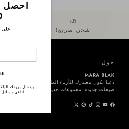
Close
احصل 
%
على ط
شحن سريع!
احص
حول
BE
MARA BLAK
دعنا نكون مصدرك للأزياء الملهمة. احصل على مكافآت
بإدخال بريدك الإلك
صيحات جديدة، مجموعات جديدة. انضم إلينا واستمتع بال
لتلقي رسائل ت
Twitter
Pinterest
Instagram
TikTok
YouTube
Facebook