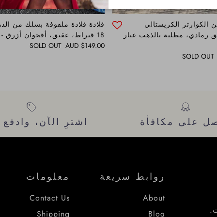
ن الكوارتز الكريستالي
قلادة قلادة ملفوفة بسلك من الذ
 رمادي، مطلية بالذهب عيار
18 قيراط، عقيق، أقحوان أزرق - عيسى
Regular price
SOLD OUT
$149.00 AUD
SOLD OUT
ل على مكافأة
اشترِ الآن، وادفع ل
روابط سريعة
معلومات
Contact Us
About
.
Shipping
Blog