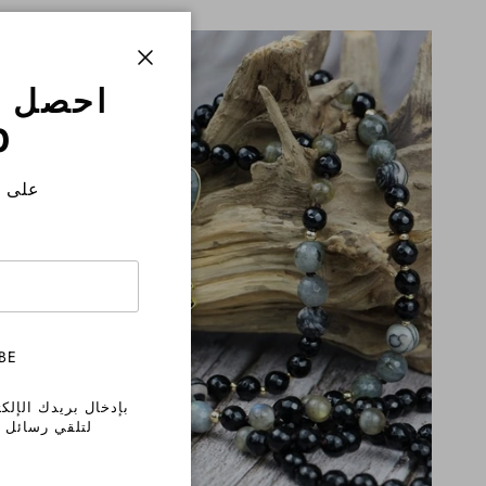
Close
احصل 
%
على ط
BE
بإدخال بريدك الإلك
لتلقي رسائل ت