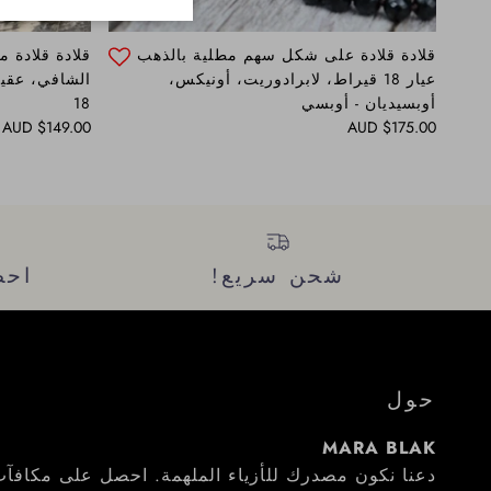
قلادة قلادة على شكل سهم مطلية بالذهب
قلادة قلادة م
عيار 18 قيراط، لابرادوريت، أونيكس،
الشافي، عقيق
أوبسيديان - أوبسي
18
Regular price
Regular price
$149.00 AUD
$175.00 AUD
شحن سريع!
احص
حول
MARA BLAK
دعنا نكون مصدرك للأزياء الملهمة. احصل على مكافآت