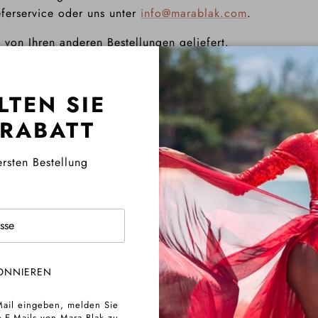
eferservice oder uns unter
info@marablak.com
.
 von Ihren anderen Bestellungen geliefert.
eranstaltung haben, empfehlen wir, vorbereitet zu sein 
uktion, Verarbeitung und Lieferung zu ermöglichen.
LTEN SIE
 RABATT
ersten Bestellung
d Verzögerungen können auftreten. Der Herstellungsprozess
erung werden wir Sie so schnell wie möglich kontaktieren.
ONNIEREN
STORNIEREN?
Mail eingeben, melden Sie
4 Stunden
nach dem Kauf storniert werden. Wenn die 24 S
-E-Mails von Mara Blak zu