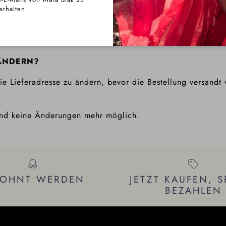
Ein Store-Guthaben (gültig für 12 Monate) wird ausgestellt
erhalten
 umgetauscht werden.
E ÄNDERN?
ie Lieferadresse zu ändern, bevor die Bestellung versandt 
sind keine Änderungen mehr möglich.
LOHNT WERDEN
JETZT KAUFEN, S
BEZAHLEN