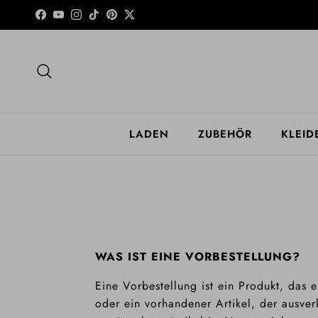
Direkt zum Inhalt
Facebook
YouTube
Instagram
TikTok
Pinterest
Twitter
Suchen
LADEN
ZUBEHÖR
KLEID
WAS IST EINE VORBESTELLUNG?
Eine Vorbestellung ist ein Produkt, das e
oder ein vorhandener Artikel, der ausver