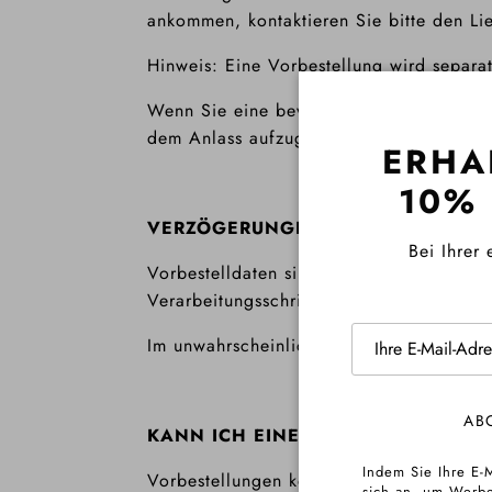
ankommen, kontaktieren Sie bitte den Li
Hinweis: Eine Vorbestellung wird separat
Wenn Sie eine bevorstehende besondere V
dem Anlass aufzugeben, um Zeit für Prod
ERHA
10%
VERZÖGERUNGEN
Bei Ihrer 
Vorbestelldaten sind nicht garantiert un
Verarbeitungsschritte.
Im unwahrscheinlichen Fall einer Verzög
AB
KANN ICH EINE VORBESTELLUNG 
Indem Sie Ihre E-
Vorbestellungen können innerhalb von
2
sich an, um Werbe