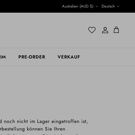
Land/Region
Sprache
Australien (AUD $)
Deutsch
Konto
Konto
Einkaufswage
 IM
PRE-ORDER
VERKAUF
d noch nicht im Lager eingetroffen ist,
rbestellung können Sie Ihren