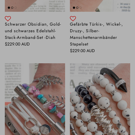
Schwarzer Obsidian, Gold-
Gefärbte Türkis-, Wickel-,
und schwarzes Edelstahl-
Druzy-, Silber-
Stack-Armband-Set -Diah
Manschettenarmbänder
Normaler Preis
$229.00 AUD
Stapelset
Normaler Preis
$229.00 AUD