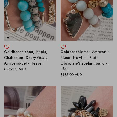
Goldbeschichtet, Jaspis,
Goldbeschichtet, Amazonit,
Chalcedon, Druzy-Quarz
Blauer Howlith, Pfeil-
Armband-Set - Heaven
Obsidian-Stapelarmband -
Normaler Preis
$259.00 AUD
Pfeil
Normaler Preis
$185.00 AUD