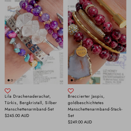
Lila Drachenaderachat,
Breccierter Jaspis,
Türkis, Bergkristall, Silber
goldbeschichtetes
Manschettenarmband-Set
Manschettenarmband-Stack-
Normaler Preis
$245.00 AUD
Set
Normaler Preis
$249.00 AUD