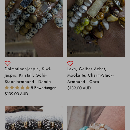
Dalmatiner-Jaspis, Kiwi-
Lava, Gelber Achat,
Jaspis, Kristall, Gold-
Mookaite, Charm-Stack-
Stapelarmband - Damia
Armband - Cora
5 Bewertungen
Normaler Preis
$139.00 AUD
Normaler Preis
$139.00 AUD