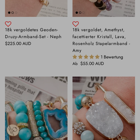
18k vergoldetes Geoden-
18k vergoldet, Amethyst,
Druzy-Armband-Set - Neph
facettierter Kristall, Lava,
Normaler Preis
$225.00 AUD
Rosenholz Stapelarmband -
Amy
1 Bewertung
Normaler Preis
$55.00 AUD
Ab