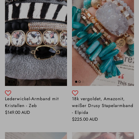
Lederwickel-Armband mit
18k vergoldet, Amazonit,
Kristallen - Zeb
weißer Drusy Stapelarmband
Normaler Preis
$149.00 AUD
- Elpida
Normaler Preis
$225.00 AUD