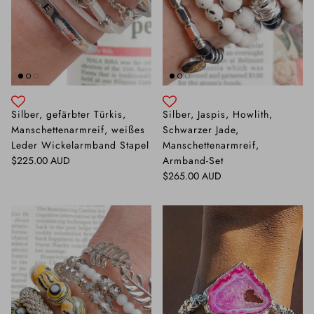
Silber, gefärbter Türkis,
Silber, Jaspis, Howlith,
Manschettenarmreif, weißes
Schwarzer Jade,
Leder Wickelarmband Stapel
Manschettenarmreif,
Normaler Preis
$225.00 AUD
Armband-Set
Normaler Preis
$265.00 AUD