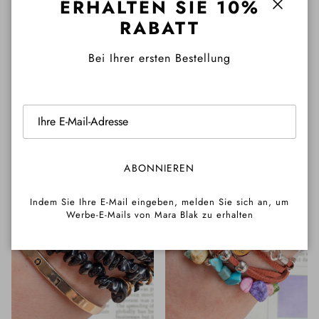
ERHALTEN SIE 10%
Kristallquarz-Stack-Armband-
schwarzes Obsidian-,
Schließe
RABATT
Set - Kal
Turmalin-Stapelarmband -
Normaler Preis
$59.00 AUD
Raye
Ab
Bei Ihrer ersten Bestellung
Normaler Preis
$215.00 AUD
ABONNIEREN
Indem Sie Ihre E-Mail eingeben, melden Sie sich an, um
Werbe-E-Mails von Mara Blak zu erhalten