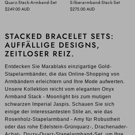
Quarz-Stack-Armband-Set
Silberarmband-Stack-Set
Normaler Preis
Normaler Preis
$249.00 AUD
$275.00 AUD
STACKED BRACELET SETS:
AUFFÄLLIGE DESIGNS,
ZEITLOSER REIZ.
Entdecken Sie Marablaks einzigartige Gold-
Stapelarmbänder, die das Online-Shopping von
Armbändern erleichtern und Ihre Mode aufwerten.
Unsere Kollektion reicht vom eleganten Onyx
Armband Stack - Moonlight bis zum mutigen
schwarzen Imperial Jaspis. Schauen Sie sich
einige der interessantesten Stile an, wie das
Rosenholz-Stapelarmband - Amy für Robustheit
oder das rohe Edelstein-Grünquarz-, Drachenader-
Achat-, Druzy-Quarz-Stapelarmband-Set, um Ihre