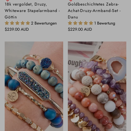
18k vergoldet, Druzy,
Goldbeschichtetes Zebra-
Whiteware Stapelarmband -
Achat-Druzy-Armband-Set -
Göttin
Danu
2 Bewertungen
1 Bewertung
Normaler Preis
Normaler Preis
$239.00 AUD
$229.00 AUD