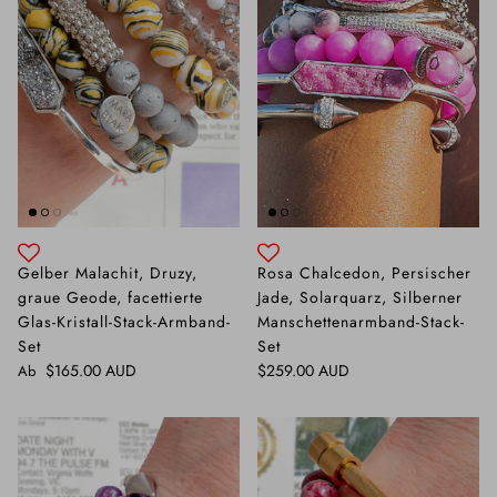
Gelber Malachit, Druzy,
Rosa Chalcedon, Persischer
graue Geode, facettierte
Jade, Solarquarz, Silberner
Glas-Kristall-Stack-Armband-
Manschettenarmband-Stack-
Set
Set
Normaler Preis
Normaler Preis
$165.00 AUD
$259.00 AUD
Ab