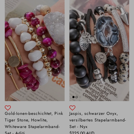
Gold-Ionen-beschichtet, Pink
Jaspis, schwarzer Onyx,
Tiger Stone, Howlite,
versilbertes Stapelarmband-
Whiteware Stapelarmband-
Set - Nyx
Normaler Preis
Set - Aditi
$225.00 AUD