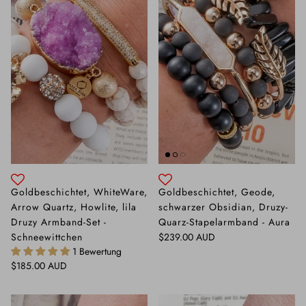
Goldbeschichtet, WhiteWare,
Goldbeschichtet, Geode,
Arrow Quartz, Howlite, lila
schwarzer Obsidian, Druzy-
Druzy Armband-Set -
Quarz-Stapelarmband - Aura
Normaler Preis
Schneewittchen
$239.00 AUD
1 Bewertung
Normaler Preis
$185.00 AUD