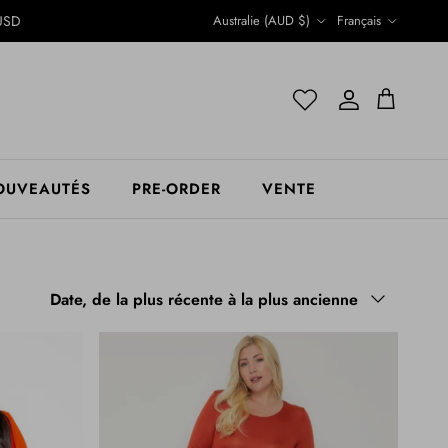
Pays
Langue
USD
Australie (AUD $)
Français
Compte
Compte
Panier
OUVEAUTÉS
PRE-ORDER
VENTE
Trier par
Date, de la plus récente à la plus ancienne