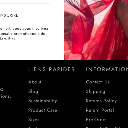
INSCRIRE
 email, vous vous inscrivez
EZ RÉCOMPENSÉ
ACHETEZ MAINTE
s emails promotionnels de
PAYEZ PLUS T
ara Blak
LIENS RAPIDES
INFORMATIO
About
Contact Us
ez
Blog
Shipping
tions.
Sustainability
Returns Policy
Product Care
Return Portal
Sizes
Pre-Order