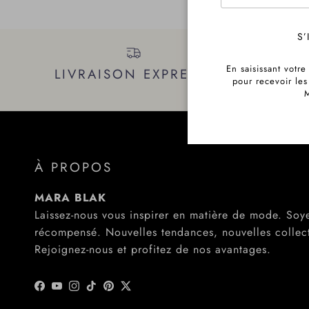
S’
En saisissant votre
LIVRAISON EXPRESS!
SOY
pour recevoir le
M
À PROPOS
MARA BLAK
Laissez-nous vous inspirer en matière de mode. Soy
récompensé. Nouvelles tendances, nouvelles collec
Rejoignez-nous et profitez de nos avantages.
Facebook
YouTube
Instagram
TikTok
Pinterest
Twitter