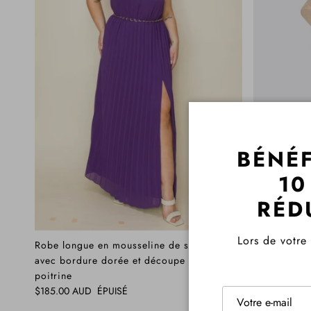
BÉNÉF
10
RÉD
Lors de votr
Robe longue en mousseline de soie
Robe mi-lon
avec bordure dorée et découpe sur la
Gabby
Prix habituel
poitrine
$149.00 AUD
Prix habituel
$185.00 AUD
ÉPUISÉ