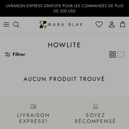
Aller au contenu
LIVRAISON EXPRESS GRATUITE POUR LES COMMANDES DE PLUS
DE 200 USD
Compte
Compte
Pani
HOWLITE
Filtrer
AUCUN PRODUIT TROUVÉ
LIVRAISON
SOYEZ
EXPRESS!
RÉCOMPENSÉ