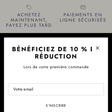
ACHETEZ
PAIEMENTS EN
MAINTENANT,
LIGNE SÉCURISÉS
PAYEZ PLUS TARD
BÉNÉFICIEZ DE 10 % DE
À PROPOS
Fermer
RÉDUCTION
MARA BLAK
Laissez-nous vous inspirer en matière de mode. Soyez
Lors de votre première commande
récompensé. Nouvelles tendances, nouvelles
collections. Rejoignez-nous et profitez de nos
avantages.
Facebook
YouTube
Instagram
TikTok
Pinterest
Twitter
S’INSCRIRE