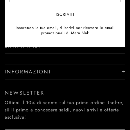
Nuove tendenze, nuove collezioni. UNISCITI A NOI e
goditi i vantaggi.
ISCRIVITI
Facebook
YouTube
Instagram
TikTok
Pinterest
Twitter
Inserendo la tua email, ti iscrivi per ricevere le email
promozionali di Mara Blak
LINK RAPIDI
INFORMAZIONI
NEWSLETTER
Ottieni il 10% di sconto sul tuo primo ordine. Inoltre,
sii il primo a conoscere saldi, nuovi arrivi e offerte
esclusive!